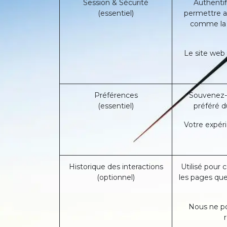
Session & Sécurité
Authentif
(essentiel)
permettre au
comme la c
Le site web
Préférences
Souvenez-v
(essentiel)
préféré d
Votre expéri
Historique des interactions
Utilisé pour 
(optionnel)
les pages qu
Nous ne pou