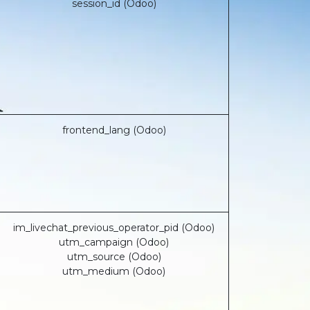
session_id (Odoo)
frontend_lang (Odoo)
im_livechat_previous_operator_pid (Odoo)
utm_campaign (Odoo)
utm_source (Odoo)
utm_medium (Odoo)