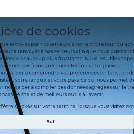
ions GWO
Autres Formations
Planning
Équipe
Par
ière de cookies
xte envoyés par nos serveurs à votre ordinateur ou appa
 ensuite renvoyés à nos serveurs afin que nous puission
xpérience beaucoup plus frustrante. Nous les utilisons pou
avez donc pas à vous reconnecter) ou votre panier.
 nous aider à comprendre vos préférences en fonction de 
sités), votre langue et votre pays, ce qui nous permet de
 nous aider à compiler des données agrégées sur le trafic
nces de site et de meilleurs outils à l'avenir.
'être stockés sur votre terminal lorsque vous visitez not
But