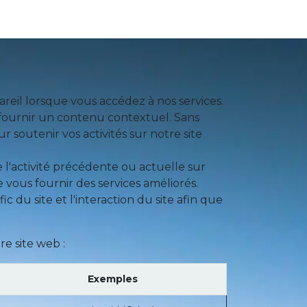
tenaires
Contact
Recrutement / Carrières
reil lorsque vous accédez à nos services.
s fournir un contenu contextuel. Sans
r soutenir vos activités sur notre site
l'activité précédente ou actuelle sur
 vous fournir des services améliorés.
 du site et l'interaction du site afin que
re site web :
Exemples