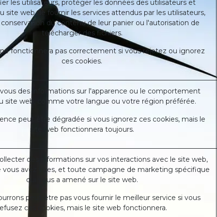
ier les utilisateurs, protéger les données des utilisateurs et
 site web de fournir les services attendus par les utilisateurs,
onservation du contenu de leur panier ou l'autorisation de
télécharger des fichiers.
 ne fonctionnera pas correctement si vous rejetez ou ignorez
ces cookies.
ous des informations sur l'apparence ou le comportement
u site web, comme votre langue ou votre région préférée.
ence peut être dégradée si vous ignorez ces cookies, mais le
site web fonctionnera toujours.
collecter des informations sur vos interactions avec le site web,
e vous avez vues, et toute campagne de marketing spécifique
qui vous a amené sur le site web.
rrons peut-être pas vous fournir le meilleur service si vous
refusez ces cookies, mais le site web fonctionnera.