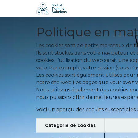
Page d'accueil
Format
Politique en mat
Les cookies sont de petits morceaux de te
Ils sont stockés dans votre navigateur et
cookies, l'utilisation du web serait une e
web. Par exemple, votre session (vous n'
Les cookies sont également utilisés pour
notre site web (les pages que vous avez vi
Nous utilisons également des cookies pour
nous puissions offrir de meilleures expérie
Voici un aperçu des cookies susceptibles d
Catégorie de cookies