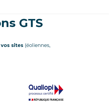
tenaires
Contact
Recrutement / Carrières
ons GTS
 vos sites
(éoliennes,