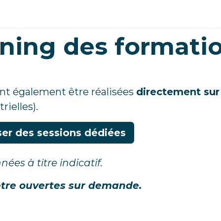
ions GWO
Autres Formations
Planning
Équipe
Par
ning des formati
nt également être réalisées
directement sur
rielles).
er des sessions dédiées
ées à titre indicatif.
être ouvertes sur demande.