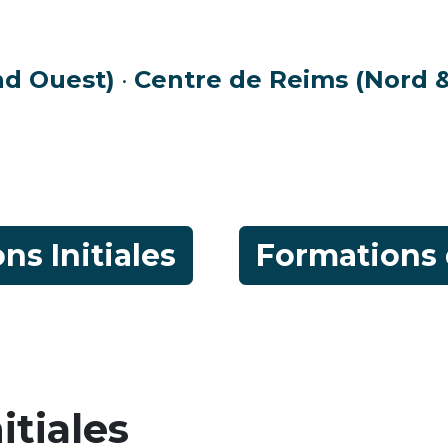
nd Ouest)
·
Centre de Reims (Nord &
ns Initiales
Formations 
itiales